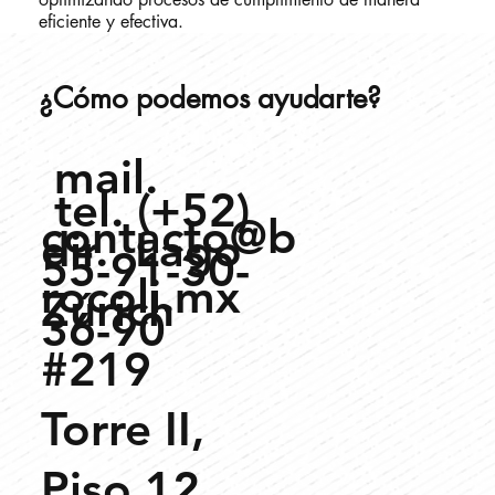
eficiente y efectiva.
​¿Cómo podemos ayudarte?
mail.
tel. (+52)
contacto@b
dir. Lago
55-91-30-
rocoli.mx
Zúrich
36-90
#219
Torre II,
Piso 12