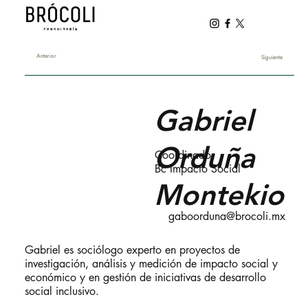
Anterior
Siguiente
Gabriel
Orduña
Coordinador
Bc Impacto Social
Montekio
gaboorduna@brocoli.mx
Gabriel es sociólogo experto en proyectos de
investigación, análisis y medición de impacto social y
económico y en gestión de iniciativas de desarrollo
social inclusivo.