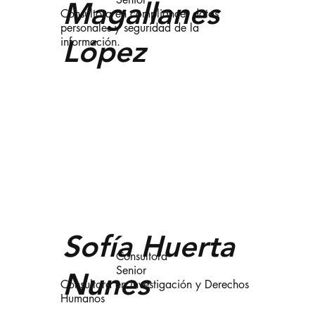
Magallanes
Consultora en compliance, datos
personales y seguridad de la
López
información.
Sofía Huerta
Consultora
Senior
Nunes
Consultora en Investigación y Derechos
Humanos