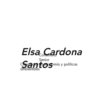
Elsa Cardona
Consultora
Senior
Santos
Consultora en economía y políticas
ambientales