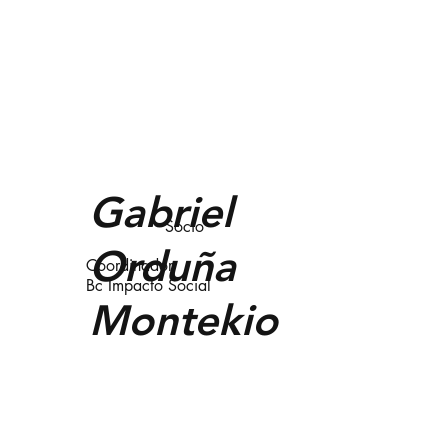
Gabriel
Socio
Orduña
Coordinador
Bc Impacto Social
Montekio