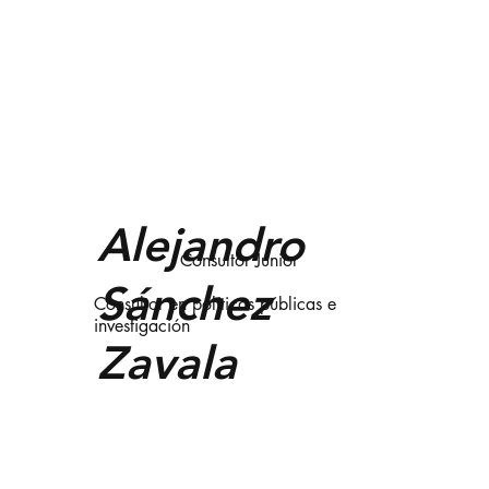
Alejandro
Consultor Junior
Sánchez
Consultor en políticas públicas e
investigación
Zavala