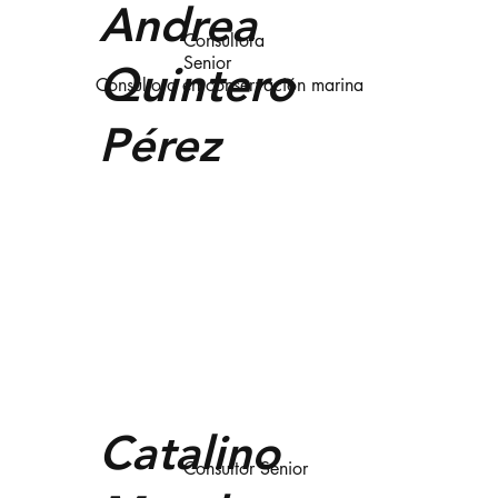
Andrea
Consultora
Senior
Quintero
Consultora en conservación marina
Pérez
Catalino
Consultor Senior